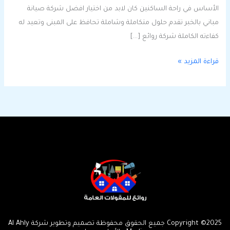
الأساس في راحة الساكنين كان لابد من اختيار افضل شركة صيانة
مباني بالخبر تقدم حلول متكاملة وشاملة تحافظ على المبنى وتعيد له
كفاءته الكاملة شركة روائع […]
قراءة المزيد »
Copyright ©2025 جميع الحقوق محفوظة تصميم وتطوير شركة Al Ahly