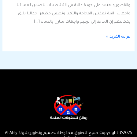
والقصور ونعتمد على جودة عالية في التشطيبات لنضمن لعملائنا
واجهات راقية تعكس الفخامة والتميز وتضفي مظهرا جماليا يليق
بمكانتهم إن الحاجة إلى ترميم واجهات منازل بالدمام […]
قراءة المزيد »
Copyright ©2025 جميع الحقوق محفوظة تصميم وتطوير شركة Al Ahly