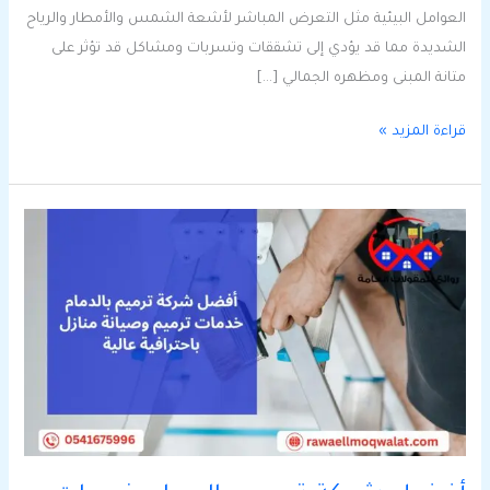
العوامل البيئية مثل التعرض المباشر لأشعة الشمس والأمطار والرياح
الشديدة مما قد يؤدي إلى تشققات وتسربات ومشاكل قد تؤثر على
متانة المبنى ومظهره الجمالي […]
قراءة المزيد »
أفضل
شركة
ترميم
بالدمام
خدمات
ترميم
وصيانة
منازل
باحترافية
عالية